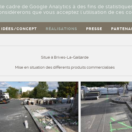
ATION COMME SEU
le cadre de Google Analytics à des fins de statistique
onsidérerons que vous acceptez l'utilisation de ces co
IDÉES/CONCEPT
RÉALISATIONS
PRESSE
PARTENA
Situé à Brives-La-Gaillarde
Mise en situation des différents produits commercialisés